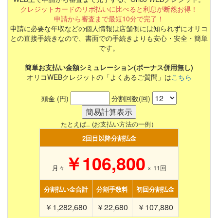
クレジットカードのリボ払いに比べると利息が断然お得！
申請から審査まで最短10分で完了！
申請に必要な年収などの個人情報は店舗側には知られずにオリコ
との直接手続きなので、書面での手続きよりも安心・安全・簡単
です。
簡単お支払い金額シミュレーション(ボーナス併用無し)
オリコWEBクレジットの「よくあるご質問」は
こちら
頭金 (円)
分割回数(回)
たとえば.. (お支払い方法の一例）
2回目以降分割払金
￥106,800
月々
×
11
回
分割払い金合計
分割手数料
初回分割払金
￥1,282,680
￥22,680
￥107,880