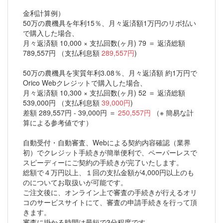
金利計算例）
50万の農機具を年利15％、月々返済額1万円のリボ払い
で購入した場合、
月々返済額 10,000 × 支払回数(ヶ月) 79 ＝ 返済総額
789,557円 （支払利息額
289,557円
)
50万の農機具を実質年利3.08％、月々返済額 約1万円で
Orico Webクレジットで購入した場合、
月々返済額 10,300 × 支払回数(ヶ月) 52 ＝ 返済総額
539,000円 （支払利息額
39,000円
)
差額 289,557円 - 39,000円 ＝
250,557円
（※ 簡易な計
算による参考値です）
自動受付・自動審査、Webによる契約内容確認（業界
初）でクレジット手続きが簡単便利で、ペーパーレスで
スピーディーにご契約の手続きが完了いたします。
総額で４万円以上、１回の支払金額が4,000円以上のも
のについてお取扱いが可能です。
ご注文後に、オンライン上で審査の手続きが行えるオリ
コのサービスサイトにて、審査の申請手続きを行って頂
きます。
審査に掛かる時間は最短で3分程度です。