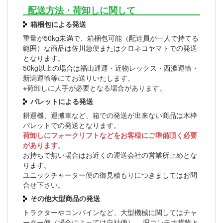
配送方法・荷卸しに関して
箱梱包による発送
重量が50kg未満で、箱梱包可能（配達員が一人で持てる
範囲）な商品は佐川急便またはクロネコヤマトでの発送
となります。
50kg以上の場合は福山通運・近物レックス・西濃運輸・
新潟運輸等にてお送りいたします。
※荷卸しに人手が必要となる場合があります。
パレットによる発送
耕運機、運搬車など、箱での発送が出来ない商品は木枠
パレットでの発送となります。
荷卸しにフォークリフトなどをお客様にご準備頂く必要
があります。
お持ちで無い場合はお近くの運送会社の営業所止めとな
ります。
ユニックチャーター便の御見積もりにつきましてはお問
合せ下さい。
その他大型商品の発送
トラクターやコンバインなど、大型機械に関してはチャ
ーター便（場合によっては自社便）、JRコンテナ貨物と