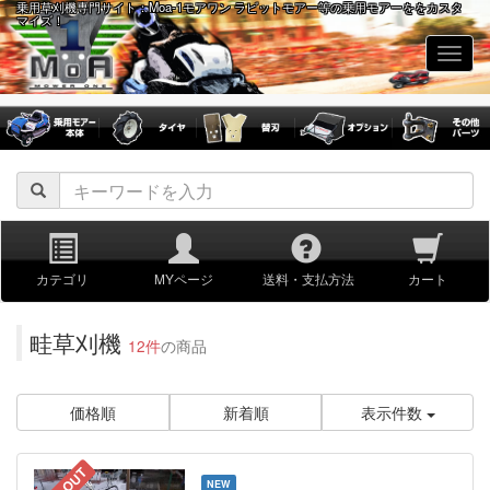
乗用草刈機専門サイト：Moa-1モアワン ラビットモアー等の乗用モアーををカスタ
マイズ！
navig
カテゴリ
MYページ
送料・支払方法
カート
畦草刈機
12件
の商品
価格順
新着順
表示件数
NEW