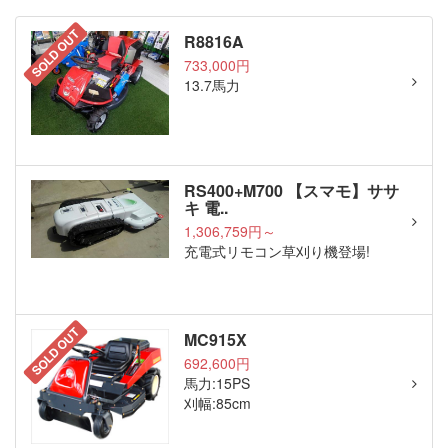
SOLD OUT
R8816A
733,000円
13.7馬力
RS400+M700 【スマモ】ササ
キ 電..
1,306,759円～
充電式リモコン草刈り機登場!
SOLD OUT
MC915X
692,600円
馬力:15PS
刈幅:85cm