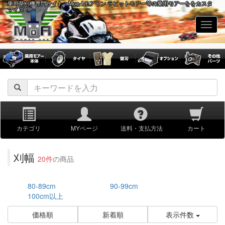
乗用草刈機専門サイト：Moa-1モアワン ラビットモアー等の乗用モアーををカスタ
マイズ！
navig
カテゴリ
MYページ
送料・支払方法
カート
刈幅
20件
の商品
80-89cm
90-99cm
100cm以上
価格順
新着順
表示件数