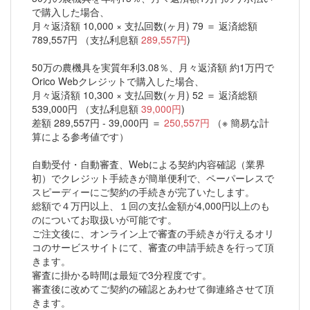
で購入した場合、
月々返済額 10,000 × 支払回数(ヶ月) 79 ＝ 返済総額
789,557円 （支払利息額
289,557円
)
50万の農機具を実質年利3.08％、月々返済額 約1万円で
Orico Webクレジットで購入した場合、
月々返済額 10,300 × 支払回数(ヶ月) 52 ＝ 返済総額
539,000円 （支払利息額
39,000円
)
差額 289,557円 - 39,000円 ＝
250,557円
（※ 簡易な計
算による参考値です）
自動受付・自動審査、Webによる契約内容確認（業界
初）でクレジット手続きが簡単便利で、ペーパーレスで
スピーディーにご契約の手続きが完了いたします。
総額で４万円以上、１回の支払金額が4,000円以上のも
のについてお取扱いが可能です。
ご注文後に、オンライン上で審査の手続きが行えるオリ
コのサービスサイトにて、審査の申請手続きを行って頂
きます。
審査に掛かる時間は最短で3分程度です。
審査後に改めてご契約の確認とあわせて御連絡させて頂
きます。