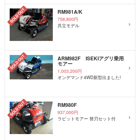
SOLD OUT
RM981A/K
758,800円
共立モデル
SOLD OUT
ARM982F ISEKIアグリ乗用
モアー
1,003,200円
オンデマンド4WD新型出ました!
SOLD OUT
RM980F
937,000円
ラビットモアー 替刃セット付