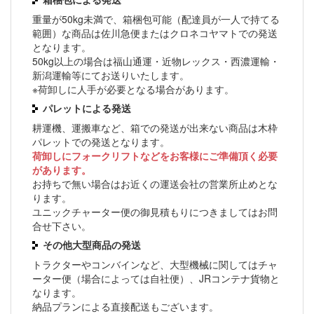
重量が50kg未満で、箱梱包可能（配達員が一人で持てる
範囲）な商品は佐川急便またはクロネコヤマトでの発送
となります。
50kg以上の場合は福山通運・近物レックス・西濃運輸・
新潟運輸等にてお送りいたします。
※荷卸しに人手が必要となる場合があります。
パレットによる発送
耕運機、運搬車など、箱での発送が出来ない商品は木枠
パレットでの発送となります。
荷卸しにフォークリフトなどをお客様にご準備頂く必要
があります。
お持ちで無い場合はお近くの運送会社の営業所止めとな
ります。
ユニックチャーター便の御見積もりにつきましてはお問
合せ下さい。
その他大型商品の発送
トラクターやコンバインなど、大型機械に関してはチャ
ーター便（場合によっては自社便）、JRコンテナ貨物と
なります。
納品プランによる直接配送もございます。