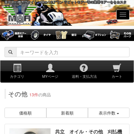
乗用草刈機専門サイト：Moa-1モアワン ラビットモアー等の乗用モアーををカスタ
マイズ！
navig
カテゴリ
MYページ
送料・支払方法
カート
その他
13件
の商品
価格順
新着順
表示件数
共立 オイル・その他 刈払機