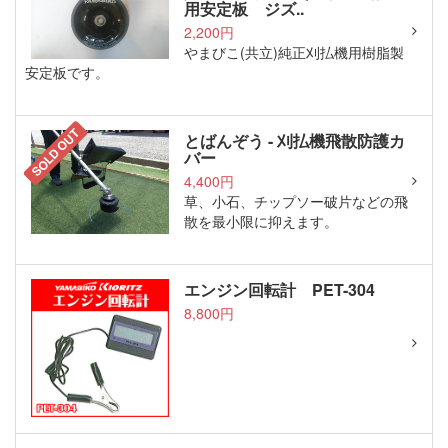
用安定板 ジズ..
2,200円
やまびこ(共立)純正刈払機用樹脂製
安定板です。
SOLD OUT
とばんぞう - 刈払機飛散防護カ
バー
4,400円
草、小石、チップソー破片などの飛
散を最小限に抑えます。
エンジン回転計 PET-304
8,800円