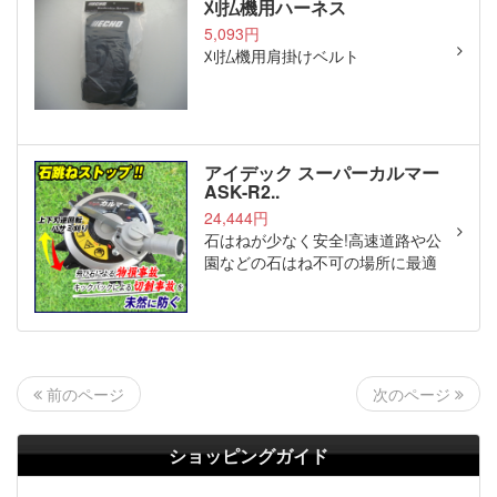
刈払機用ハーネス
5,093円
刈払機用肩掛けベルト
アイデック スーパーカルマー
ASK-R2..
24,444円
石はねが少なく安全!高速道路や公
園などの石はね不可の場所に最適
次のページ
前のページ
ショッピングガイド