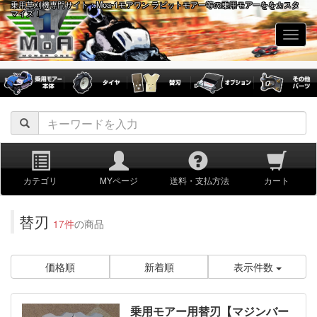
乗用草刈機専門サイト：Moa-1モアワン ラビットモアー等の乗用モアーををカスタ
マイズ！
navig
カテゴリ
MYページ
送料・支払方法
カート
替刃
17件
の商品
価格順
新着順
表示件数
乗用モアー用替刃【マジンバー