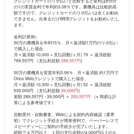
クレジットカードのリボ払いと比較すると金利は約5分
の1の実質金利で年利約3.08％です。農機具は比較的高
額ですので、クレジットカードのリボ払いは全くお勧め
できません。出来るだけWEBクレジットをお勧めいたし
ます。
金利計算例）
50万の農機具を年利15％、月々返済額1万円のリボ払い
で購入した場合、
月々返済額 10,000 × 支払回数(ヶ月) 79 ＝ 返済総額
789,557円 （支払利息額
289,557円
)
50万の農機具を実質年利3.08％、月々返済額 約1万円で
Orico Webクレジットで購入した場合、
月々返済額 10,300 × 支払回数(ヶ月) 52 ＝ 返済総額
539,000円 （支払利息額
39,000円
)
差額 289,557円 - 39,000円 ＝
250,557円
（※ 簡易な計
算による参考値です）
自動受付・自動審査、Webによる契約内容確認（業界
初）でクレジット手続きが簡単便利で、ペーパーレスで
スピーディーにご契約の手続きが完了いたします。
総額で４万円以上、１回の支払金額が4,000円以上のも