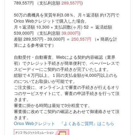
789,557円 （支払利息額
289,557円
)
50万の農機具を実質年利3.08％、月々返済額 約1万円で
Orico Webクレジットで購入した場合、
月々返済額 10,300 × 支払回数(ヶ月) 52 ＝ 返済総額
539,000円 （支払利息額
39,000円
)
差額 289,557円 - 39,000円 ＝
250,557円
（※ 簡易な計
算による参考値です）
自動受付・自動審査、Webによる契約内容確認（業界
初）でクレジット手続きが簡単便利で、ペーパーレスで
スピーディーにご契約の手続きが完了いたします。
総額で４万円以上、１回の支払金額が4,000円以上のも
のについてお取扱いが可能です。
ご注文後に、オンライン上で審査の手続きが行えるオリ
コのサービスサイトにて、審査の申請手続きを行って頂
きます。
審査に掛かる時間は最短で3分程度です。
審査後に改めてご契約の確認とあわせて御連絡させて頂
きます。
Orico Webクレジット 『よくあるご質問』はこちら