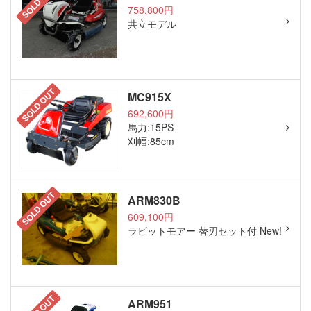
SOLD OUT
758,800円
共立モデル
SOLD OUT
MC915X
692,600円
馬力:15PS
刈幅:85cm
SOLD OUT
ARM830B
609,100円
ラビットモアー 替刃セット付 New!
ARM951