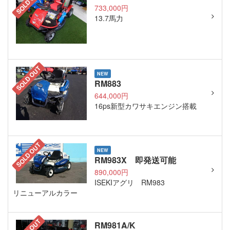
SOLD OUT
733,000円
13.7馬力
SOLD OUT
NEW
RM883
644,000円
16ps新型カワサキエンジン搭載
SOLD OUT
NEW
RM983X 即発送可能
890,000円
ISEKIアグリ RM983
リニューアルカラー
RM981A/K