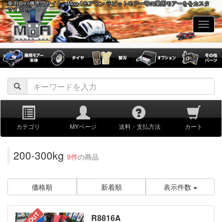
乗用草刈機専門サイト：Moa-1モアワン ラビットモアー等の乗用モアーををカスタ
マイズ！
navig
カテゴリ
MYページ
送料・支払方法
カート
200-300kg
9件
の商品
価格順
新着順
表示件数
R8816A