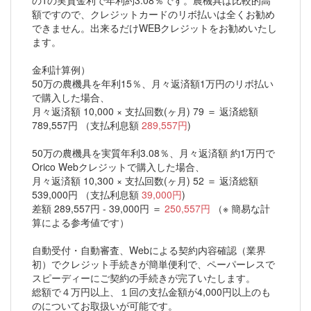
額ですので、クレジットカードのリボ払いは全くお勧め
できません。出来るだけWEBクレジットをお勧めいたし
ます。
金利計算例）
50万の農機具を年利15％、月々返済額1万円のリボ払い
で購入した場合、
月々返済額 10,000 × 支払回数(ヶ月) 79 ＝ 返済総額
789,557円 （支払利息額
289,557円
)
50万の農機具を実質年利3.08％、月々返済額 約1万円で
Orico Webクレジットで購入した場合、
月々返済額 10,300 × 支払回数(ヶ月) 52 ＝ 返済総額
539,000円 （支払利息額
39,000円
)
差額 289,557円 - 39,000円 ＝
250,557円
（※ 簡易な計
算による参考値です）
自動受付・自動審査、Webによる契約内容確認（業界
初）でクレジット手続きが簡単便利で、ペーパーレスで
スピーディーにご契約の手続きが完了いたします。
総額で４万円以上、１回の支払金額が4,000円以上のも
のについてお取扱いが可能です。