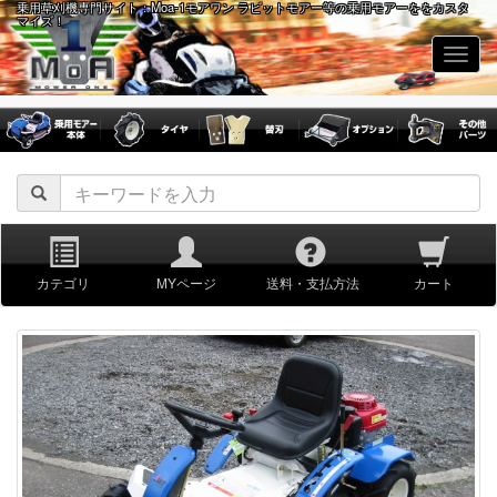
乗用草刈機専門サイト：Moa-1モアワン ラビットモアー等の乗用モアーををカスタ
マイズ！
navig
カテゴリ
MYページ
送料・支払方法
カート