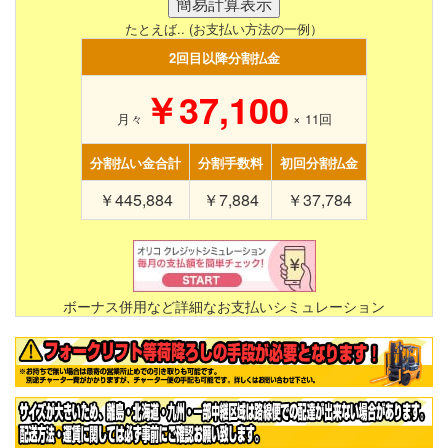
たとえば.. (お支払い方法の一例）
2回目以降分割払金
￥37,100
月々
×
11
回
分割払い金合計
分割手数料
初回分割払金
￥445,884
￥7,884
￥37,784
ボーナス併用など詳細なお支払いシミュレーション