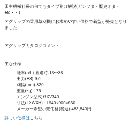
田中機械社長の何でもタイプ別け解説(ガンヲタ・歴史オタ・
etc・・)
アグリップの乗用草刈機にお求めやすい価格で新型が発売となり
ました。
アグリップカタログコメント
主な仕様
能率(a/h) 直進時:13〜36
出力(PS)
:9.0
刈幅(mm):820
重量(kg):175
エンジン型式:GXV340
寸法(LXWXH) : 1640×900×930
メーカー希望小売価格(税込):
483,840円
詳しい仕様はこちら