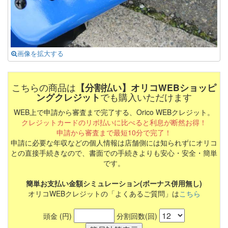
画像を拡大する
こちらの商品は
【分割払い】オリコWEBショッピ
ングクレジット
でも購入いただけます
WEB上で申請から審査まで完了する、Orico WEBクレジット。
クレジットカードのリボ払いに比べると利息が断然お得！
申請から審査まで最短10分で完了！
申請に必要な年収などの個人情報は店舗側には知られずにオリコ
との直接手続きなので、書面での手続きよりも安心・安全・簡単
です。
簡単お支払い金額シミュレーション(ボーナス併用無し)
オリコWEBクレジットの「よくあるご質問」は
こちら
頭金 (円)
分割回数(回)