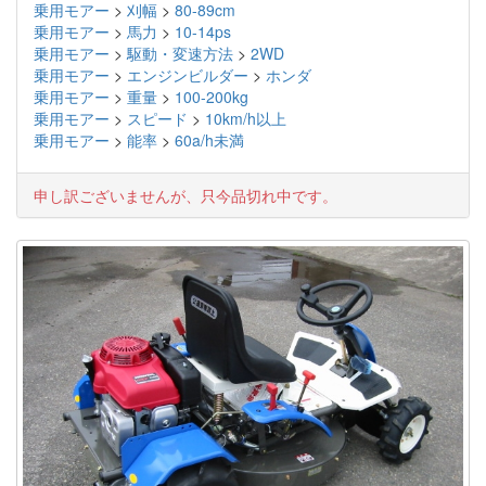
乗用モアー
>
刈幅
>
80-89cm
乗用モアー
>
馬力
>
10-14ps
乗用モアー
>
駆動・変速方法
>
2WD
乗用モアー
>
エンジンビルダー
>
ホンダ
乗用モアー
>
重量
>
100-200kg
乗用モアー
>
スピード
>
10km/h以上
乗用モアー
>
能率
>
60a/h未満
申し訳ございませんが、只今品切れ中です。