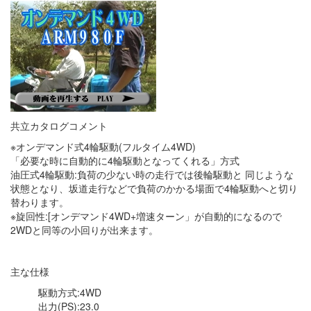
共立カタログコメント
※オンデマンド式4輪駆動(フルタイム4WD)
「必要な時に自動的に4輪駆動となってくれる」方式
油圧式4輪駆動:負荷の少ない時の走行では後輪駆動と 同じような
状態となり、坂道走行などで負荷のかかる場面で4輪駆動へと切り
替わります。
※旋回性:[オンデマンド4WD+増速ターン」が自動的になるので
2WDと同等の小回りが出来ます。
主な仕様
駆動方式:4WD
出力(PS)
:23.0