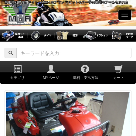
乗用草刈機専門サイト：Moa-1モアワン ラビットモアー等の乗用モアーををカスタ
マイズ！
navig
カテゴリ
MYページ
送料・支払方法
カート