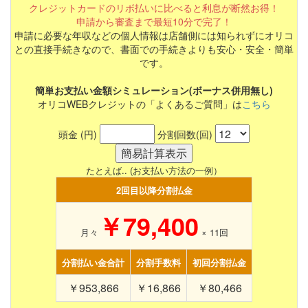
クレジットカードのリボ払いに比べると利息が断然お得！
申請から審査まで最短10分で完了！
申請に必要な年収などの個人情報は店舗側には知られずにオリコ
との直接手続きなので、書面での手続きよりも安心・安全・簡単
です。
簡単お支払い金額シミュレーション(ボーナス併用無し)
オリコWEBクレジットの「よくあるご質問」は
こちら
頭金 (円)
分割回数(回)
たとえば.. (お支払い方法の一例）
2回目以降分割払金
￥79,400
月々
×
11
回
分割払い金合計
分割手数料
初回分割払金
￥953,866
￥16,866
￥80,466