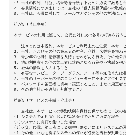
(2)当社の権利、利益、名誉等を保護するために必要であると当社が
2. 会員情報につきましては、当社の「個人情報保護への取組み」
3. 当社は、会員に対して、メールマガジンその他の方法による情
第7条 (禁止事項)

本サービスの利用に際して、会員に対し次の各号の行為を行うことを
1. 法令または本規約、本サービスご利用上のご注意、本サービスで
2. 当社、およびその他の第三者の権利、利益、名誉等を損ねること

3. 青少年の心身に悪影響を及ぼす恐れがある行為、その他公序良俗
4. 他の利用者その他の第三者に迷惑となる行為や不快感を抱かせる
5. 虚偽の情報を入力すること

6. 有害なコンピュータープログラム、メール等を送信または書き込
7. 当社のサーバーその他のコンピューターに不正にアクセスすること
8. パスワードを第三者に貸与・譲渡すること、または第三者と共用
9. その他当社が不適切と判断すること

第8条 (サービスの中断・停止等)

1. 当社は、本サービスの稼動状態を良好に保つために、次の各号
(1)システムの定期保守および緊急保守のために必要な場合

(2)システムに負荷が集中した場合

(3)火災、停電、第三者による妨害行為などによりシステムの運用が
(4)その他、止むを得ずシステムの停止が必要と当社が判断した場合
