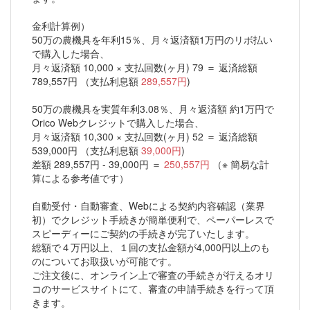
金利計算例）
50万の農機具を年利15％、月々返済額1万円のリボ払い
で購入した場合、
月々返済額 10,000 × 支払回数(ヶ月) 79 ＝ 返済総額
789,557円 （支払利息額
289,557円
)
50万の農機具を実質年利3.08％、月々返済額 約1万円で
Orico Webクレジットで購入した場合、
月々返済額 10,300 × 支払回数(ヶ月) 52 ＝ 返済総額
539,000円 （支払利息額
39,000円
)
差額 289,557円 - 39,000円 ＝
250,557円
（※ 簡易な計
算による参考値です）
自動受付・自動審査、Webによる契約内容確認（業界
初）でクレジット手続きが簡単便利で、ペーパーレスで
スピーディーにご契約の手続きが完了いたします。
総額で４万円以上、１回の支払金額が4,000円以上のも
のについてお取扱いが可能です。
ご注文後に、オンライン上で審査の手続きが行えるオリ
コのサービスサイトにて、審査の申請手続きを行って頂
きます。