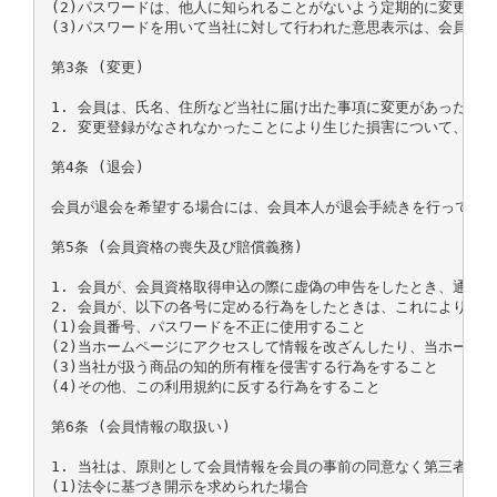
(2)パスワードは、他人に知られることがないよう定期的に変更する
(3)パスワードを用いて当社に対して行われた意思表示は、会員本
第3条 (変更)

1. 会員は、氏名、住所など当社に届け出た事項に変更があった場合
2. 変更登録がなされなかったことにより生じた損害について、当
第4条 (退会)

会員が退会を希望する場合には、会員本人が退会手続きを行ってくだ
第5条 (会員資格の喪失及び賠償義務)

1. 会員が、会員資格取得申込の際に虚偽の申告をしたとき、通信
2. 会員が、以下の各号に定める行為をしたときは、これにより当社
(1)会員番号、パスワードを不正に使用すること

(2)当ホームページにアクセスして情報を改ざんしたり、当ホーム
(3)当社が扱う商品の知的所有権を侵害する行為をすること

(4)その他、この利用規約に反する行為をすること

第6条 (会員情報の取扱い)

1. 当社は、原則として会員情報を会員の事前の同意なく第三者に
(1)法令に基づき開示を求められた場合
