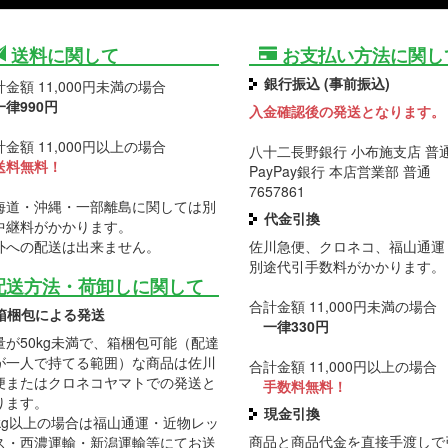
送料に関して
お支払い方法に関し
銀行振込 (事前振込)
金額 11,000円未満の場合
一律990円
入金確認後の発送となります。
金額 11,000円以上の場合
八十二長野銀行 小布施支店 普通 
送料無料！
PayPay銀行 本店営業部 普通
7657861
海道・沖縄・一部離島に関しては別
代金引換
中継料がかかります。
外への配送は出来ません。
佐川急便、クロネコ、福山通運
別途代引手数料がかかります。
配送方法・荷卸しに関して
合計金額 11,000円未満の場合
箱梱包による発送
一律330円
量が50kg未満で、箱梱包可能（配達
が一人で持てる範囲）な商品は佐川
合計金額 11,000円以上の場合
便またはクロネコヤマトでの発送と
手数料無料！
ります。
現金引換
0kg以上の場合は福山通運・近物レッ
商品と商品代金を直接手渡しで
ス・西濃運輸・新潟運輸等にてお送