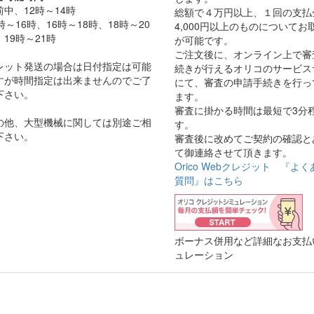
前中、12時～14時
総額で４万円以上、１回の支払
時～16時、16時～18時、18時～20
4,000円以上のものについてお
、19時～21時
が可能です。
ご注文後に、オンライン上で審
レット発送の場合は日付指定は可能
続きが行えるオリコのサービス
すが時間指定は出来ませんのでご了
にて、審査の申請手続きを行っ
下さい。
ます。
審査に掛かる時間は最短で3分
の他、大型機械に関しては別途ご相
す。
下さい。
審査後に改めてご契約の確認と
て御連絡させて頂きます。
Orico Webクレジット 『よ
質問』はこちら
ボーナス併用など詳細なお支払
ュレーション