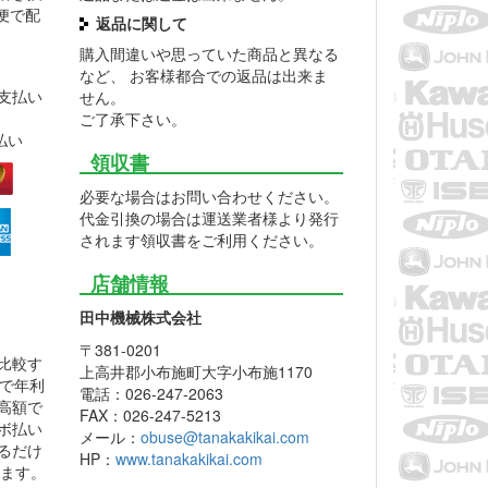
便で配
返品に関して
購入間違いや思っていた商品と異なる
など、 お客様都合での返品は出来ま
支払い
せん。
ご了承下さい。
払い
領収書
必要な場合はお問い合わせください。
代金引換の場合は運送業者様より発行
されます領収書をご利用ください。
店舗情報
田中機械株式会社
〒381-0201
比較す
上高井郡小布施町大字小布施1170
利で年利
電話：026-247-2063
的高額で
FAX：026-247-5213
ボ払い
メール：
obuse@tanakakikai.com
るだけ
HP：
www.tanakakikai.com
します。