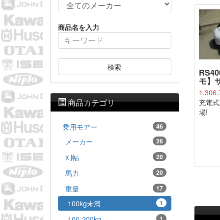
商品名を入力
検索
RS40
モ】サ
1,306
商品カテゴリ
充電式
場!
乗用モアー
46
メーカー
26
刈幅
20
馬力
20
重量
17
100kg未満
1
100-200kg
1