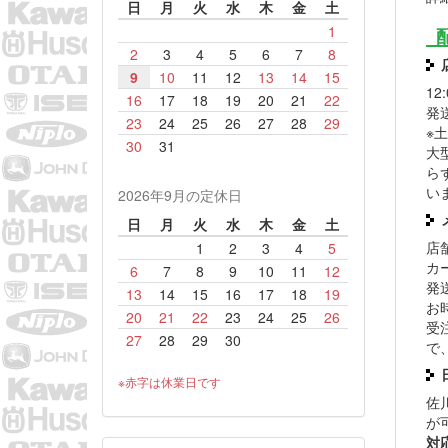
日
月
火
水
木
金
土
1
2
3
4
5
6
7
8
9
10
11
12
13
14
15
1
16
17
18
19
20
21
22
発
23
24
25
26
27
28
29
※
30
31
大
ら
い
2026年9月の定休日
日
月
火
水
木
金
土
店
1
2
3
4
5
カ
6
7
8
9
10
11
12
発
13
14
15
16
17
18
19
お
20
21
22
23
24
25
26
受
27
28
29
30
で
※赤字は休業日です
佐
が
対