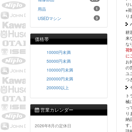
り
用品
1
※
り
USEDマシン
3
耕
来
価格帯
な
荷
10000円未満
に
50000円未満
お
の
100000円未満
ユ
200000円未満
つ
200000以上
ト
械
っ
営業カレンダー
り
納
す
2026年8月の定休日
詳