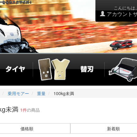
アーををカスタマイズ！
こんにちは
アカウント
乗用モアー
重量
100kg未満
0kg未満
1件
の商品
価格順
新着順