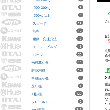
200-300kg
9
300kg以上
6
合計
スピード
14
能率
12
合計
駆動・変速方法
19
エンジンビルダー
13
北
パーツ
20
途
海
歩行草刈機
10
畦草刈機
12
中耕除草機
3
重
芝刈機
5
員
刈払機
130
急
な
フレールモア
2
5
ク
補修部品
213