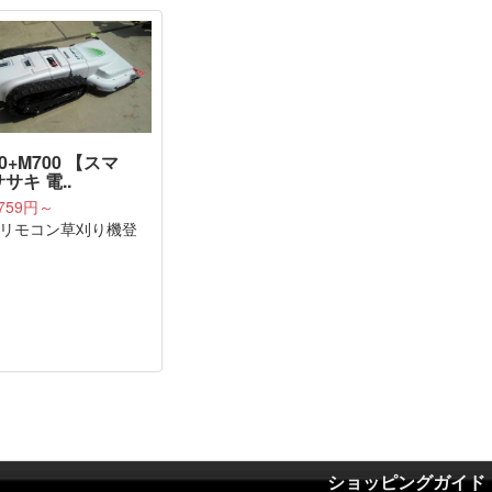
0+M700 【スマ
サキ 電..
,759円～
リモコン草刈り機登
ショッピングガイド