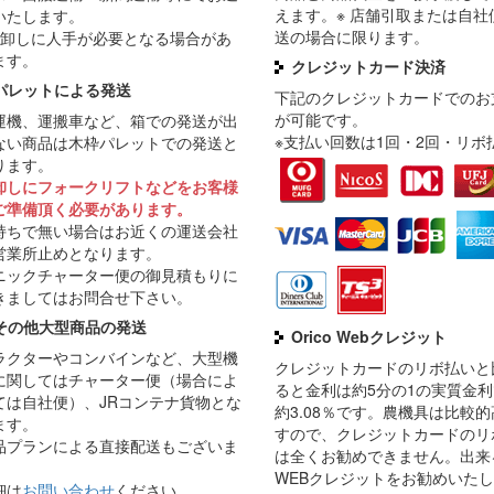
えます。※ 店舗引取または自社
いたします。
送の場合に限ります。
荷卸しに人手が必要となる場合があ
ます。
クレジットカード決済
パレットによる発送
下記のクレジットカードでのお
が可能です。
運機、運搬車など、箱での発送が出
※支払い回数は1回・2回・リボ
ない商品は木枠パレットでの発送と
ります。
卸しにフォークリフトなどをお客様
ご準備頂く必要があります。
持ちで無い場合はお近くの運送会社
営業所止めとなります。
ニックチャーター便の御見積もりに
きましてはお問合せ下さい。
その他大型商品の発送
Orico Webクレジット
ラクターやコンバインなど、大型機
クレジットカードのリボ払いと
に関してはチャーター便（場合によ
ると金利は約5分の1の実質金
ては自社便）、JRコンテナ貨物とな
約3.08％です。農機具は比較
ます。
すので、クレジットカードのリ
品プランによる直接配送もございま
は全くお勧めできません。出来
。
WEBクレジットをお勧めいた
細は
お問い合わせ
ください。