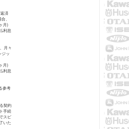
々返済
場合、
ヶ月)
支払利息
％、月々
クレジッ
ヶ月)
支払利息
る参考
よる契約
ト手続
でスピ
了いた