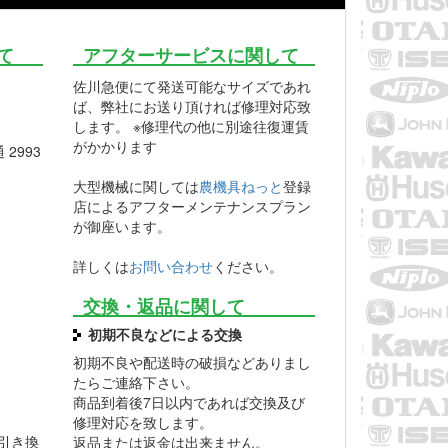
て
アフターサービスに関して
佐川急便にて発送可能なサイズであれ
ば、弊社にお送り頂ければ修理対応致
します。 ※修理代の他に別途往復運賃
がかかります
2993
大型機械に関しては
農機具ねっと
登録
店によるアフターメンテナンスプラン
が御座います。
詳しくは
お問い合わせ
ください。
交換・返品に関して
初期不良などによる交換
初期不良や配送時の破損などありまし
たらご連絡下さい。
商品到着後7日以内であれば交換及び
修理対応を致します。
引き換
返品または返金は出来ません。