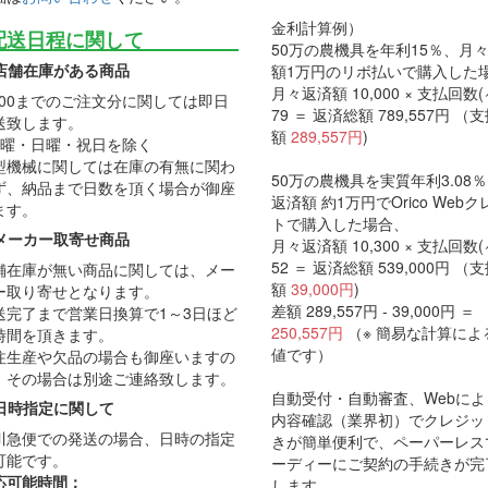
金利計算例）
配送日程に関して
50万の農機具を年利15％、月
店舗在庫がある商品
額1万円のリボ払いで購入した
月々返済額 10,000 × 支払回数(
2:00までのご注文分に関しては即日
79 ＝ 返済総額 789,557円 （
送致します。
額
289,557円
)
土曜・日曜・祝日を除く
型機械に関しては在庫の有無に関わ
50万の農機具を実質年利3.08
ず、納品まで日数を頂く場合が御座
返済額 約1万円でOrico Web
ます。
トで購入した場合、
メーカー取寄せ商品
月々返済額 10,300 × 支払回数(
52 ＝ 返済総額 539,000円 （
舗在庫が無い商品に関しては、メー
額
39,000円
)
ー取り寄せとなります。
差額 289,557円 - 39,000円 ＝
送完了まで営業日換算で1～3日ほど
250,557円
（※ 簡易な計算によ
時間を頂きます。
値です）
注生産や欠品の場合も御座いますの
、その場合は別途ご連絡致します。
自動受付・自動審査、Webに
日時指定に関して
内容確認（業界初）でクレジッ
川急便での発送の場合、日時の指定
きが簡単便利で、ペーパーレス
可能です。
ーディーにご契約の手続きが完
応可能時間：
します。