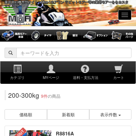
乗用草刈機専門サイト：Moa-1モアワン ラビットモアー等の乗用モアーををカスタ
マイズ！
navig
カテゴリ
MYページ
送料・支払方法
カート
200-300kg
9件
の商品
価格順
新着順
表示件数
R8816A