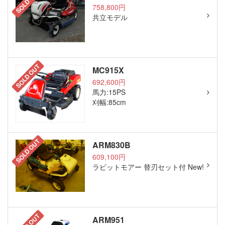
SOLD OUT
758,800円
共立モデル
SOLD OUT
MC915X
692,600円
馬力:15PS
刈幅:85cm
SOLD OUT
ARM830B
609,100円
ラビットモアー 替刃セット付 New!
ARM951