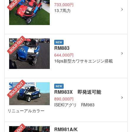
SOLD OUT
733,000円
13.7馬力
SOLD OUT
NEW
RM883
644,000円
16ps新型カワサキエンジン搭載
SOLD OUT
NEW
RM983X 即発送可能
890,000円
ISEKIアグリ RM983
リニューアルカラー
RM981A/K