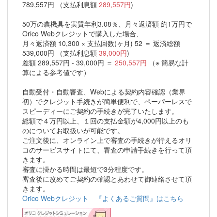
789,557円 （支払利息額
289,557円
)
50万の農機具を実質年利3.08％、月々返済額 約1万円で
Orico Webクレジットで購入した場合、
月々返済額 10,300 × 支払回数(ヶ月) 52 ＝ 返済総額
539,000円 （支払利息額
39,000円
)
差額 289,557円 - 39,000円 ＝
250,557円
（※ 簡易な計
算による参考値です）
自動受付・自動審査、Webによる契約内容確認（業界
初）でクレジット手続きが簡単便利で、ペーパーレスで
スピーディーにご契約の手続きが完了いたします。
総額で４万円以上、１回の支払金額が4,000円以上のも
のについてお取扱いが可能です。
ご注文後に、オンライン上で審査の手続きが行えるオリ
コのサービスサイトにて、審査の申請手続きを行って頂
きます。
審査に掛かる時間は最短で3分程度です。
審査後に改めてご契約の確認とあわせて御連絡させて頂
きます。
Orico Webクレジット 『よくあるご質問』はこちら