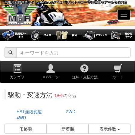
乗用草刈機専門サイト：Moa-1モアワン ラビットモアー等の乗用モアーををカスタ
マイズ！
navig
カテゴリ
MYページ
送料・支払方法
カート
駆動・変速方法
19件
の商品
HST無段変速
2WD
4WD
価格順
新着順
表示件数