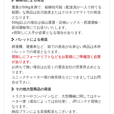
重量が50kg未満で、箱梱包可能（配達員が一人で持てる
範囲）な商品は佐川急便またはクロネコヤマトでの発送
となります。
50kg以上の場合は福山通運・近物レックス・西濃運輸・
新潟運輸等にてお送りいたします。
※荷卸しに人手が必要となる場合があります。
パレットによる発送
耕運機、運搬車など、箱での発送が出来ない商品は木枠
パレットでの発送となります。
荷卸しにフォークリフトなどをお客様にご準備頂く必要
があります。
お持ちで無い場合はお近くの運送会社の営業所止めとな
ります。
ユニックチャーター便の御見積もりにつきましてはお問
合せ下さい。
その他大型商品の発送
トラクターやコンバインなど、大型機械に関してはチャ
ーター便（場合によっては自社便）、JRコンテナ貨物と
なります。
納品プランによる直接配送もございます。