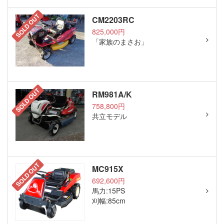
SOLD OUT
CM2203RC
825,000円
「家族のまさお」
SOLD OUT
RM981A/K
758,800円
共立モデル
SOLD OUT
MC915X
692,600円
馬力:15PS
刈幅:85cm