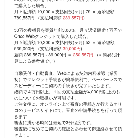
で購入した場合、
月々返済額 10,000 × 支払回数(ヶ月) 79 ＝ 返済総額
789,557円 （支払利息額
289,557円
)
50万の農機具を実質年利3.08％、月々返済額 約1万円で
Orico Webクレジットで購入した場合、
月々返済額 10,300 × 支払回数(ヶ月) 52 ＝ 返済総額
539,000円 （支払利息額
39,000円
)
差額 289,557円 - 39,000円 ＝
250,557円
（※ 簡易な計
算による参考値です）
自動受付・自動審査、Webによる契約内容確認（業界
初）でクレジット手続きが簡単便利で、ペーパーレスで
スピーディーにご契約の手続きが完了いたします。
総額で４万円以上、１回の支払金額が4,000円以上のも
のについてお取扱いが可能です。
ご注文後に、オンライン上で審査の手続きが行えるオリ
コのサービスサイトにて、審査の申請手続きを行って頂
きます。
審査に掛かる時間は最短で3分程度です。
審査後に改めてご契約の確認とあわせて御連絡させて頂
きます。