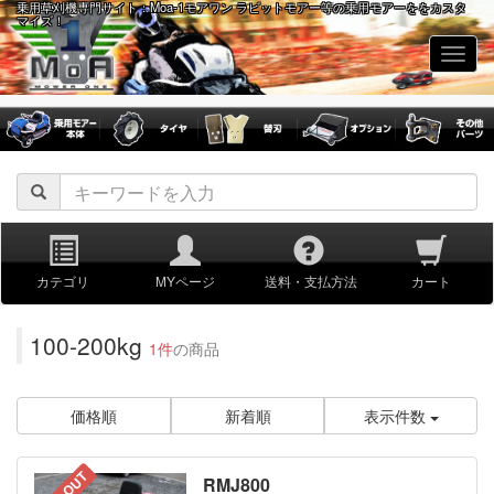
乗用草刈機専門サイト：Moa-1モアワン ラビットモアー等の乗用モアーををカスタ
マイズ！
navig
カテゴリ
MYページ
送料・支払方法
カート
100-200kg
1件
の商品
価格順
新着順
表示件数
RMJ800