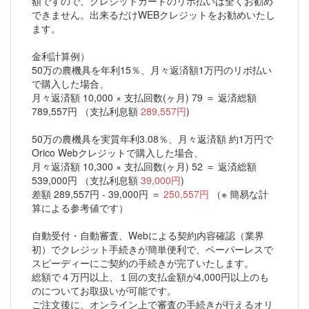
額ですので、クレジットカードのリボ払いは全くお勧め
できません。出来るだけWEBクレジットをお勧めいたし
ます。
金利計算例）
50万の農機具を年利15％、月々返済額1万円のリボ払い
で購入した場合、
月々返済額 10,000 × 支払回数(ヶ月) 79 ＝ 返済総額
789,557円 （支払利息額
289,557円
)
50万の農機具を実質年利3.08％、月々返済額 約1万円で
Orico Webクレジットで購入した場合、
月々返済額 10,300 × 支払回数(ヶ月) 52 ＝ 返済総額
539,000円 （支払利息額
39,000円
)
差額 289,557円 - 39,000円 ＝
250,557円
（※ 簡易な計
算による参考値です）
自動受付・自動審査、Webによる契約内容確認（業界
初）でクレジット手続きが簡単便利で、ペーパーレスで
スピーディーにご契約の手続きが完了いたします。
総額で４万円以上、１回の支払金額が4,000円以上のも
のについてお取扱いが可能です。
ご注文後に、オンライン上で審査の手続きが行えるオリ