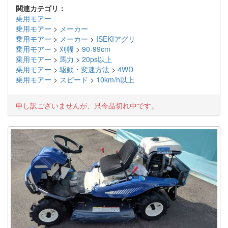
関連カテゴリ：
乗用モアー
乗用モアー
>
メーカー
乗用モアー
>
メーカー
>
ISEKIアグリ
乗用モアー
>
刈幅
>
90-99cm
乗用モアー
>
馬力
>
20ps以上
乗用モアー
>
駆動・変速方法
>
4WD
乗用モアー
>
スピード
>
10km/h以上
申し訳ございませんが、只今品切れ中です。