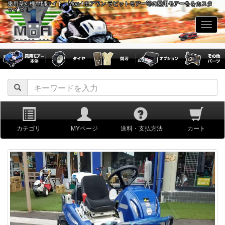
乗用草刈機専門サイト：Moa-1モアワン ラビットモアー等の乗用モアーををカスタ
マイズ！
navig
カテゴリ
MYページ
送料・支払方法
カート