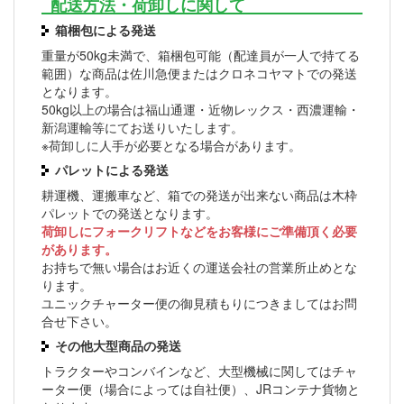
配送方法・荷卸しに関して
箱梱包による発送
重量が50kg未満で、箱梱包可能（配達員が一人で持てる
範囲）な商品は佐川急便またはクロネコヤマトでの発送
となります。
50kg以上の場合は福山通運・近物レックス・西濃運輸・
新潟運輸等にてお送りいたします。
※荷卸しに人手が必要となる場合があります。
パレットによる発送
耕運機、運搬車など、箱での発送が出来ない商品は木枠
パレットでの発送となります。
荷卸しにフォークリフトなどをお客様にご準備頂く必要
があります。
お持ちで無い場合はお近くの運送会社の営業所止めとな
ります。
ユニックチャーター便の御見積もりにつきましてはお問
合せ下さい。
その他大型商品の発送
トラクターやコンバインなど、大型機械に関してはチャ
ーター便（場合によっては自社便）、JRコンテナ貨物と