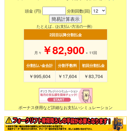
頭金 (円)
分割回数(回)
たとえば.. (お支払い方法の一例）
2回目以降分割払金
￥82,900
月々
×
11
回
分割払い金合計
分割手数料
初回分割払金
￥995,604
￥17,604
￥83,704
ボーナス併用など詳細なお支払いシミュレーション