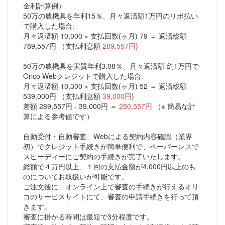
金利計算例）
50万の農機具を年利15％、月々返済額1万円のリボ払い
で購入した場合、
月々返済額 10,000 × 支払回数(ヶ月) 79 ＝ 返済総額
789,557円 （支払利息額
289,557円
)
50万の農機具を実質年利3.08％、月々返済額 約1万円で
Orico Webクレジットで購入した場合、
月々返済額 10,300 × 支払回数(ヶ月) 52 ＝ 返済総額
539,000円 （支払利息額
39,000円
)
差額 289,557円 - 39,000円 ＝
250,557円
（※ 簡易な計
算による参考値です）
自動受付・自動審査、Webによる契約内容確認（業界
初）でクレジット手続きが簡単便利で、ペーパーレスで
スピーディーにご契約の手続きが完了いたします。
総額で４万円以上、１回の支払金額が4,000円以上のも
のについてお取扱いが可能です。
ご注文後に、オンライン上で審査の手続きが行えるオリ
コのサービスサイトにて、審査の申請手続きを行って頂
きます。
審査に掛かる時間は最短で3分程度です。