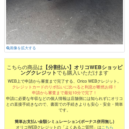
画像を拡大する
こちらの商品は
【分割払い】オリコWEBショッピ
ングクレジット
でも購入いただけます
WEB上で申請から審査まで完了する、Orico WEBクレジット。
クレジットカードのリボ払いに比べると利息が断然お得！
申請から審査まで最短10分で完了！
申請に必要な年収などの個人情報は店舗側には知られずにオリコ
との直接手続きなので、書面での手続きよりも安心・安全・簡単
です。
簡単お支払い金額シミュレーション(ボーナス併用無し)
オリコWEBクレジットの「よくあるご質問」は
こちら