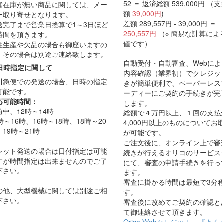
52 ＝ 返済総額 539,000円 （
舗在庫が無い商品に関しては、メー
額
39,000円
)
ー取り寄せとなります。
差額 289,557円 - 39,000円 ＝
送完了まで営業日換算で1～3日ほど
250,557円
（※ 簡易な計算によ
時間を頂きます。
値です）
注生産や欠品の場合も御座いますの
、その場合は別途ご連絡致します。
自動受付・自動審査、Webに
日時指定に関して
内容確認（業界初）でクレジッ
川急便での発送の場合、日時の指定
きが簡単便利で、ペーパーレス
可能です。
ーディーにご契約の手続きが完
応可能時間：
します。
前中、12時～14時
総額で４万円以上、１回の支払
時～16時、16時～18時、18時～20
4,000円以上のものについてお
、19時～21時
が可能です。
ご注文後に、オンライン上で審
レット発送の場合は日付指定は可能
続きが行えるオリコのサービス
すが時間指定は出来ませんのでご了
にて、審査の申請手続きを行っ
下さい。
ます。
審査に掛かる時間は最短で3分
の他、大型機械に関しては別途ご相
す。
下さい。
審査後に改めてご契約の確認と
て御連絡させて頂きます。
Orico Webクレジット 『よ