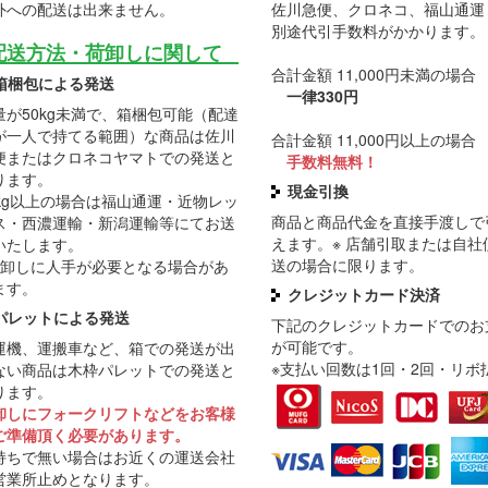
外への配送は出来ません。
佐川急便、クロネコ、福山通運
別途代引手数料がかかります。
配送方法・荷卸しに関して
合計金額 11,000円未満の場合
箱梱包による発送
一律330円
量が50kg未満で、箱梱包可能（配達
が一人で持てる範囲）な商品は佐川
合計金額 11,000円以上の場合
便またはクロネコヤマトでの発送と
手数料無料！
ります。
現金引換
0kg以上の場合は福山通運・近物レッ
商品と商品代金を直接手渡しで
ス・西濃運輸・新潟運輸等にてお送
えます。※ 店舗引取または自社
いたします。
送の場合に限ります。
荷卸しに人手が必要となる場合があ
ます。
クレジットカード決済
パレットによる発送
下記のクレジットカードでのお
が可能です。
運機、運搬車など、箱での発送が出
※支払い回数は1回・2回・リボ
ない商品は木枠パレットでの発送と
ります。
卸しにフォークリフトなどをお客様
ご準備頂く必要があります。
持ちで無い場合はお近くの運送会社
営業所止めとなります。