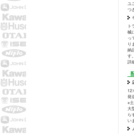
ユ
つ
ト
械
っ
り
納
す
詳
1
発
※
大
ら
い