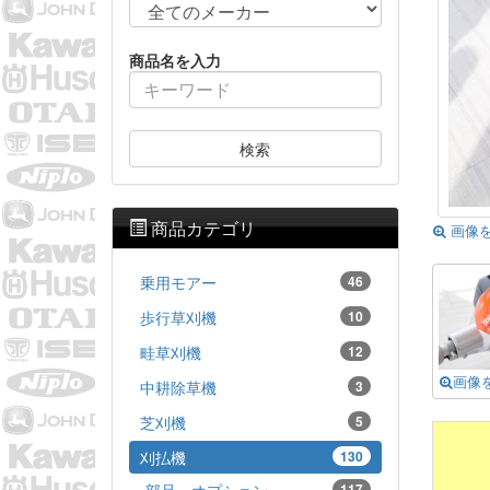
商品名を入力
検索
商品カテゴリ
画像
乗用モアー
46
歩行草刈機
10
畦草刈機
12
画像
中耕除草機
3
芝刈機
5
刈払機
130
部品・オプション
117