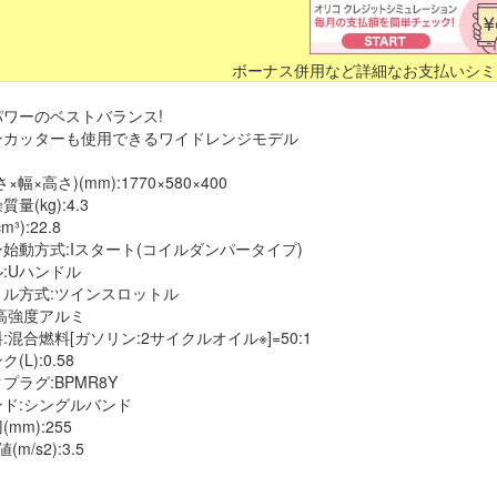
ボーナス併用など詳細なお支払いシミ
パワーのベストバランス!
ンカッターも使用できるワイドレンジモデル
×幅×高さ)(mm):1770×580×400
量(kg):4.3
³):22.8
始動方式:Iスタート(コイルダンパータイプ)
:Uハンドル
ル方式:ツインスロットル
高強度アルミ
:混合燃料[ガソリン:2サイクルオイル※]=50:1
(L):0.58
プラグ:BPMR8Y
ド:シングルバンド
mm):255
m/s2):3.5