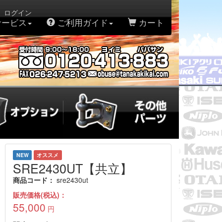
。ログイン
サービス
ご利用ガイド
カート
NEW
オススメ
SRE2430UT【共立】
商品コード：
sre2430ut
販売価格(税込)：
55,000
円