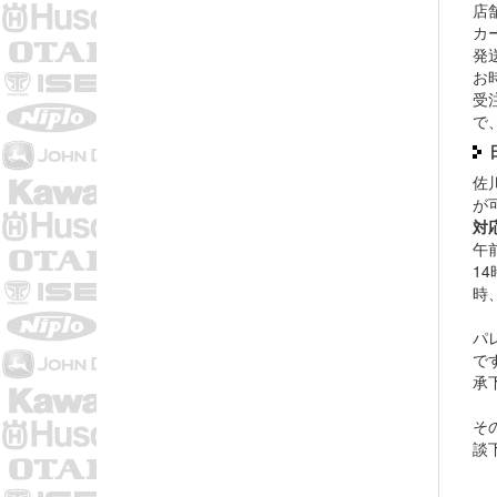
店
カ
発
お
受
で
佐
が
対
午
14
時
パ
で
承
そ
談