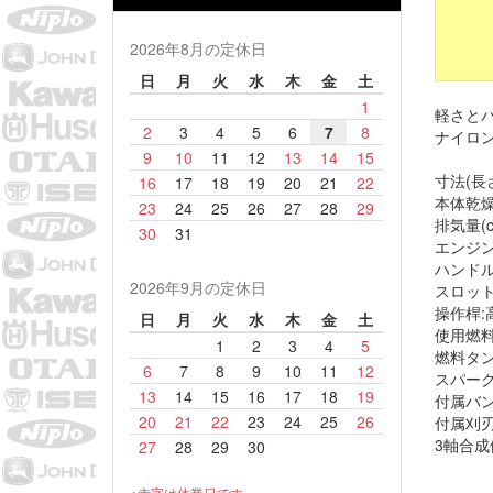
2026年8月の定休日
日
月
火
水
木
金
土
1
軽さと
2
3
4
5
6
7
8
ナイロ
9
10
11
12
13
14
15
寸法(長さ
16
17
18
19
20
21
22
本体乾燥質
23
24
25
26
27
28
29
排気量(cm
30
31
エンジン
ハンドル
2026年9月の定休日
スロット
操作桿:
日
月
火
水
木
金
土
使用燃料
1
2
3
4
5
燃料タンク
6
7
8
9
10
11
12
スパーク
13
14
15
16
17
18
19
付属バン
20
21
22
23
24
25
26
付属刈刃(
3軸合成値(
27
28
29
30
※赤字は休業日です