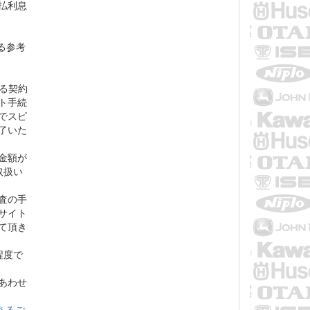
支払利息
る参考
よる契約
ト手続
でスピ
了いた
金額が
取扱い
査の手
サイト
て頂き
程度で
あわせ
くあるご