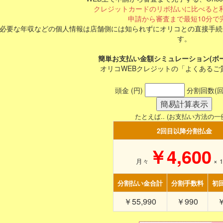
クレジットカードのリボ払いに比べると
申請から審査まで最短10分で
必要な年収などの個人情報は店舗側には知られずにオリコとの直接手続
す。
簡単お支払い金額シミュレーション(ボ
オリコWEBクレジットの「よくあるご
頭金 (円)
分割回数(回
たとえば.. (お支払い方法の一
2回目以降分割払金
￥4,600
月々
×
1
分割払い金合計
分割手数料
初
￥55,990
￥990
￥