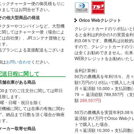
ニックチャーター便の御見積もりに
きましてはお問合せ下さい。
その他大型商品の発送
Orico Webクレジット
ラクターやコンバインなど、大型機
クレジットカードのリボ払いと
に関してはチャーター便（場合によ
ると金利は約5分の1の実質金
ては自社便）、JRコンテナ貨物とな
約3.08％です。農機具は比較
ます。
すので、クレジットカードのリ
品プランによる直接配送もございま
は全くお勧めできません。出来
。
WEBクレジットをお勧めいた
細は
お問い合わせ
ください。
金利計算例）
配送日程に関して
50万の農機具を年利15％、月
店舗在庫がある商品
額1万円のリボ払いで購入した
月々返済額 10,000 × 支払回数(
2:00までのご注文分に関しては即日
79 ＝ 返済総額 789,557円 （
送致します。
額
289,557円
)
土曜・日曜・祝日を除く
型機械に関しては在庫の有無に関わ
50万の農機具を実質年利3.08
ず、納品まで日数を頂く場合が御座
返済額 約1万円でOrico Web
ます。
トで購入した場合、
メーカー取寄せ商品
月々返済額 10,300 × 支払回数(