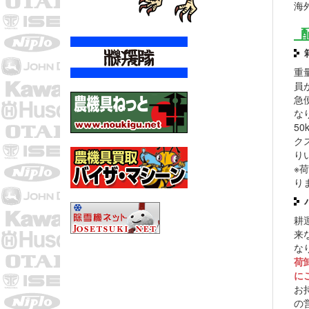
海
重
員
急
な
5
ク
り
※
り
耕
来
な
荷
に
お
の