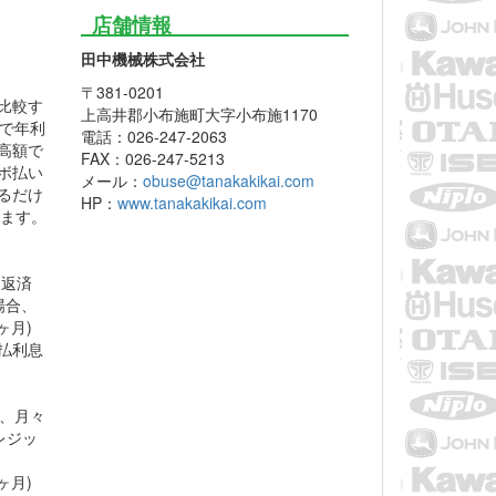
店舗情報
田中機械株式会社
〒381-0201
比較す
上高井郡小布施町大字小布施1170
利で年利
電話：026-247-2063
的高額で
FAX：026-247-5213
ボ払い
メール：
obuse@tanakakikai.com
るだけ
HP：
www.tanakakikai.com
します。
々返済
場合、
ヶ月)
支払利息
％、月々
クレジッ
ヶ月)