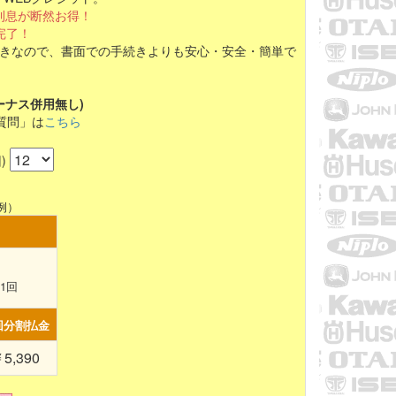
利息が断然お得！
完了！
きなので、書面での手続きよりも安心・安全・簡単で
ーナス併用無し)
質問」は
こちら
)
例）
1
回
回分割払金
5,390