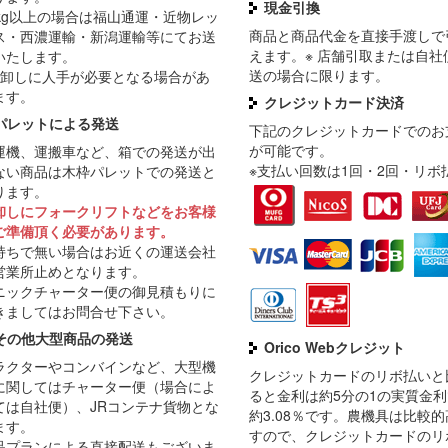
現金引換
0kg以上の場合は福山通運・近物レッ
商品と商品代金を直接手渡しで
ス・西濃運輸・新潟運輸等にてお送
えます。※ 店舗引取または自社
いたします。
送の場合に限ります。
荷卸しに人手が必要となる場合があ
ます。
クレジットカード決済
パレットによる発送
下記のクレジットカードでのお
が可能です。
運機、運搬車など、箱での発送が出
※支払い回数は1回・2回・リボ
ない商品は木枠パレットでの発送と
ります。
卸しにフォークリフトなどをお客様
ご準備頂く必要があります。
持ちで無い場合はお近くの運送会社
営業所止めとなります。
ニックチャーター便の御見積もりに
きましてはお問合せ下さい。
その他大型商品の発送
Orico Webクレジット
ラクターやコンバインなど、大型機
クレジットカードのリボ払いと
に関してはチャーター便（場合によ
ると金利は約5分の1の実質金
ては自社便）、JRコンテナ貨物とな
約3.08％です。農機具は比較
ます。
すので、クレジットカードのリ
品プランによる直接配送もございま