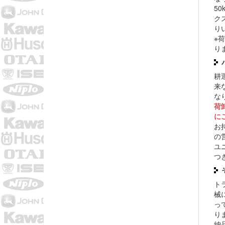
5
ク
り
※
り
耕
来
な
荷
に
お
の
ユ
つ
ト
械
っ
り
納