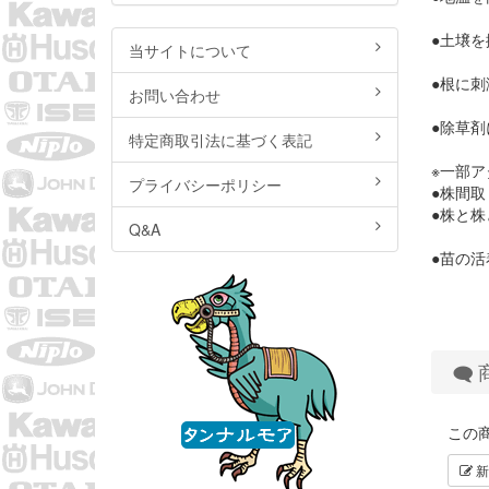
●土壌
当サイトについて
●根に
お問い合わせ
●除草剤
特定商取引法に基づく表記
※一部
プライバシーポリシー
●株間取
●株と株
Q&A
●苗の
この
新