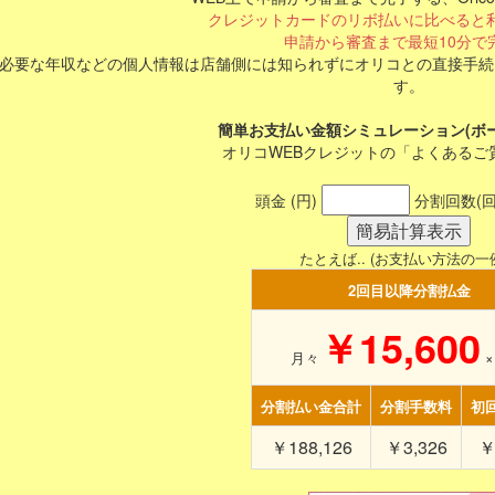
クレジットカードのリボ払いに比べると
申請から審査まで最短10分で
必要な年収などの個人情報は店舗側には知られずにオリコとの直接手続
す。
簡単お支払い金額シミュレーション(ボ
オリコWEBクレジットの「よくあるご
頭金 (円)
分割回数(回
たとえば.. (お支払い方法の一
2回目以降分割払金
￥15,600
月々
分割払い金合計
分割手数料
初
￥188,126
￥3,326
￥