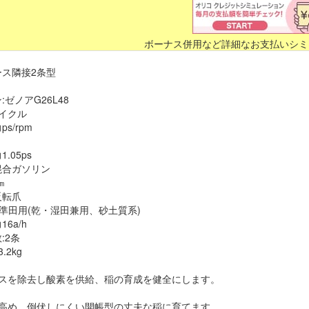
ボーナス併用など詳細なお支払いシミ
ース隣接2条型
:ゼノアG26L48
イクル
s/rpm
.05ps
混合ガソリン
㎝
反転爪
準田用(乾・湿田兼用、砂土質系)
6a/h
:2条
.2kg
ガスを除去し酸素を供給、稲の育成を健全にします。
を高め、倒伏しにくい開帳型の丈夫な稲に育てます。