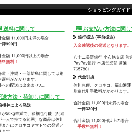
ショッピングガイド
送料に関して
お支払い方法に関し
銀行振込 (事前振込)
金額 11,000円未満の場合
一律990円
入金確認後の発送となります。
金額 11,000円以上の場合
八十二長野銀行 小布施支店 普通 
送料無料！
PayPay銀行 本店営業部 普通
7657861
海道・沖縄・一部離島に関しては別
代金引換
中継料がかかります。
外への配送は出来ません。
佐川急便、クロネコ、福山通運
別途代引手数料がかかります。
配送方法・荷卸しに関して
合計金額 11,000円未満の場合
箱梱包による発送
一律330円
量が50kg未満で、箱梱包可能（配達
が一人で持てる範囲）な商品は佐川
合計金額 11,000円以上の場合
便またはクロネコヤマトでの発送と
手数料無料！
ります。