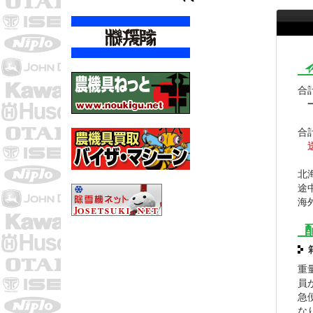
合計
合計
北
途
海
重
員
急
な