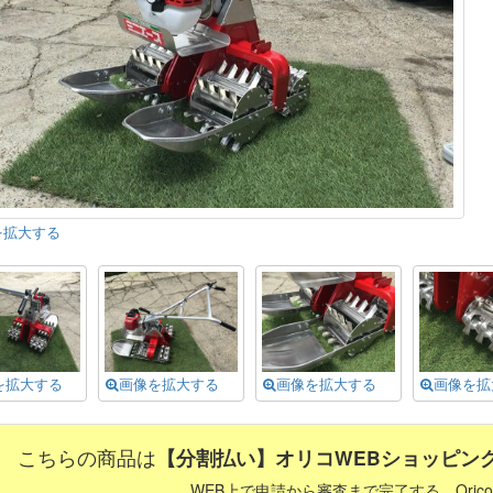
を拡大する
を拡大する
画像を拡大する
画像を拡大する
画像を拡
こちらの商品は
【分割払い】オリコWEBショッピン
WEB上で申請から審査まで完了する、Orico