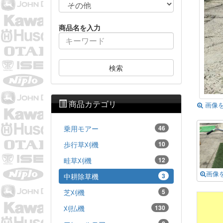
商品名を入力
検索
商品カテゴリ
画像
乗用モアー
46
歩行草刈機
10
畦草刈機
12
画像
中耕除草機
3
芝刈機
5
刈払機
130