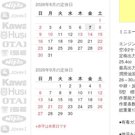
2026年8月の定休日
日
月
火
水
木
金
土
1
2
3
4
5
6
7
8
ミニエ
9
10
11
12
13
14
15
16
17
18
19
20
21
22
エンジン
23
24
25
26
27
28
29
空冷2サ
30
31
定格出力p
25.4cc
最高出力1
2026年9月の定休日
潤滑油
日
月
火
水
木
金
土
26～30
1
2
3
4
5
中耕・
S型 標
6
7
8
9
10
11
12
作業能力1
13
14
15
16
17
18
19
作業条数
20
21
22
23
24
25
26
総重量13
27
28
29
30
●有毒
※赤字は休業日です
●地温