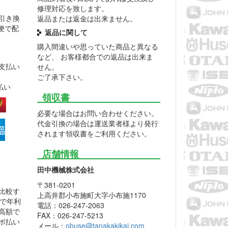
修理対応を致します。
引き換
返品または返金は出来ません。
便で配
返品に関して
購入間違いや思っていた商品と異なる
など、 お客様都合での返品は出来ま
支払い
せん。
ご了承下さい。
払い
領収書
必要な場合はお問い合わせください。
代金引換の場合は運送業者様より発行
されます領収書をご利用ください。
店舗情報
田中機械株式会社
〒381-0201
比較す
上高井郡小布施町大字小布施1170
利で年利
電話：026-247-2063
的高額で
FAX：026-247-5213
ボ払い
メール：
obuse@tanakakikai.com