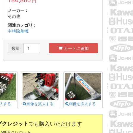
円
メーカー：
その他
関連カテゴリ：
中耕除草機
数量
カートに追加
大する
画像を拡大する
画像を拡大する
グクレジット
でも購入いただけます
 WEBクレジット。