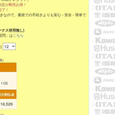
利息が断然お得！
完了！
きなので、書面での手続きよりも安心・安全・簡単で
ーナス併用無し)
質問」は
こちら
)
例）
×
11
回
回分割払金
16,526