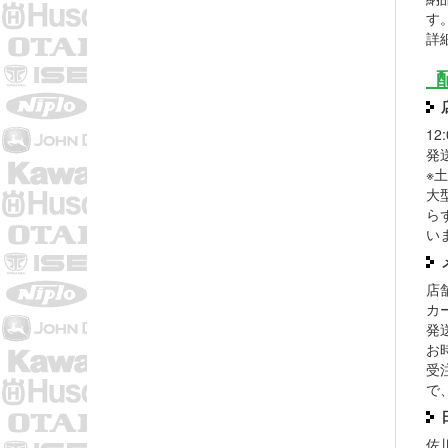
す
詳
1
発
※
大
ら
い
店
カ
発
お
受
で
佐