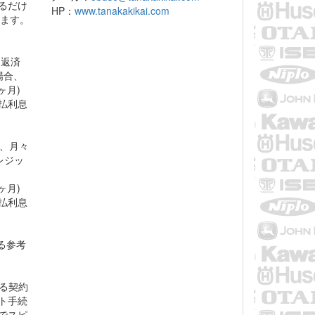
るだけ
HP：
www.tanakakikai.com
します。
々返済
場合、
ヶ月)
支払利息
％、月々
クレジッ
ヶ月)
支払利息
る参考
よる契約
ト手続
でスピ