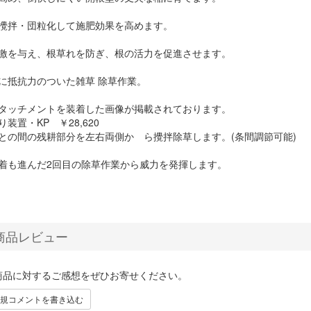
を攪拌・団粒化して施肥効果を高めます。
刺激を与え、根草れを防ぎ、根の活力を促進させます。
に抵抗力のついた雑草 除草作業。
アタッチメントを装着した画像が掲載されております。
り装置・KP ￥28,620
との間の残耕部分を左右両側か ら攪拌除草します。(条間調節可能)
活着も進んだ2回目の除草作業から威力を発揮します。
商品レビュー
商品に対するご感想をぜひお寄せください。
規コメントを書き込む