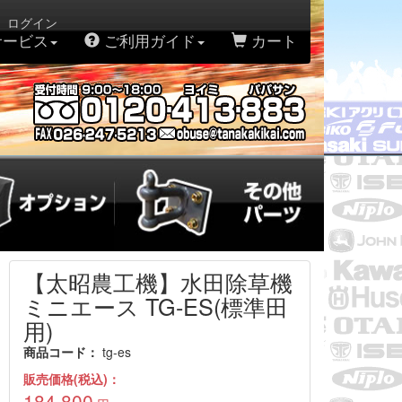
。ログイン
サービス
ご利用ガイド
カート
【太昭農工機】水田除草機
ミニエース TG-ES(標準田
用)
商品コード：
tg-es
販売価格(税込)：
184,800