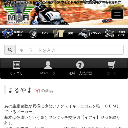
乗用草刈機専門サイト：Moa-1モアワン ラビットモアー等の乗用モアーををカスタ
マイズ！
navig
カテゴリ
MYページ
送料・支払方法
カート
まるやま
0件
の商品
あの生産台数が異様に少ないチクスイキャニコムを唯一ＯＥＭし
ているメーカー。
基本は色違いという事とワンタッチ交換刃【イアイ】ｼｽﾃﾑを取り
外し、