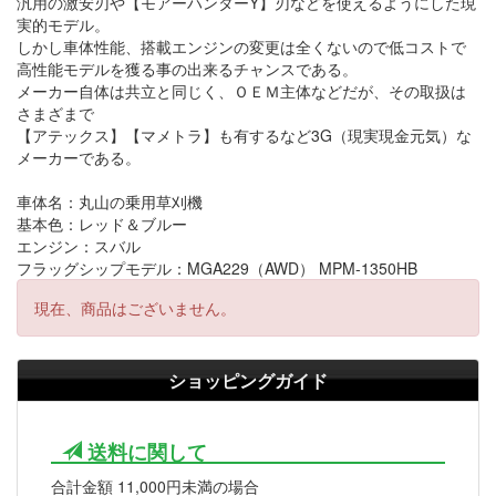
汎用の激安刃や【モアーハンターY】刃などを使えるようにした現
実的モデル。
しかし車体性能、搭載エンジンの変更は全くないので低コストで
高性能モデルを獲る事の出来るチャンスである。
メーカー自体は共立と同じく、ＯＥＭ主体などだが、その取扱は
さまざまで
【アテックス】【マメトラ】も有するなど3G（現実現金元気）な
メーカーである。
車体名：丸山の乗用草刈機
基本色：レッド＆ブルー
エンジン：スバル
フラッグシップモデル：MGA229（AWD） MPM-1350HB
現在、商品はございません。
ショッピングガイド
送料に関して
合計金額 11,000円未満の場合